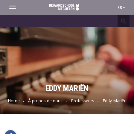
FR
Toggle
navigation
Beiaardschool
Mechelen
EDDY MARIËN
Home
À propos de nous
Professeurs
Eddy Mariën