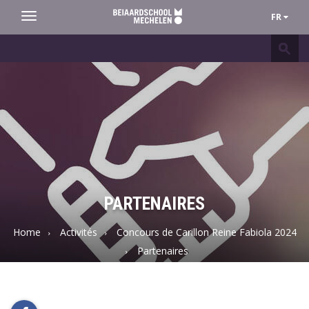
FR
Toggle
navigation
Beiaardschool
Mechelen
PARTENAIRES
Home
Activités
Concours de Carillon Reine Fabiola 2024
Partenaires