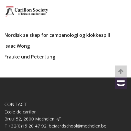
Nordisk selskap for campanologi og klokkespill
Isaac Wong
Frauke und Peter Jung
CONTACT
Ecole de carillon
Bruul 52, 2800 Mechelen
T
+32(0)15 20 47 92
,
beiaardschool@mechelen.be