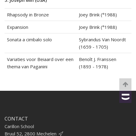
5. Joseph Min (USA)
Rhapsody in Bronze
Joey Brink (°1988)
Expansion
Joey Brink (°1988)
Sonata a cimbalo solo
Sybrandus Van Noordt
(1659 - 1705)
Variaties voor Beiaard over een
Benoît J. Franssen
thema van Paganini
(1893 - 1978)
CONTACT
Carillon School
Bruul 52, 2800 Mechelen