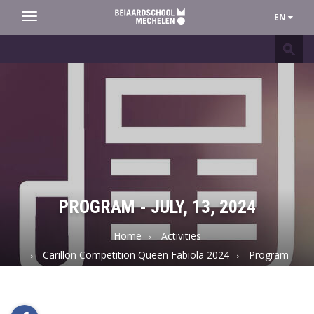
EN
Toggle
navigation
Beiaardschool
Mechelen
PROGRAM - JULY, 13, 2024
Home
Activities
Carillon Competition Queen Fabiola 2024
Program
Program - July, 13, 2024