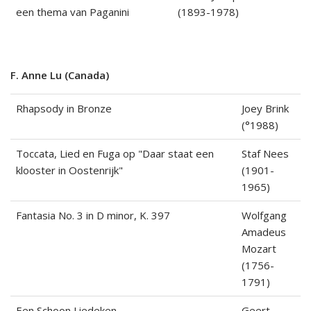
een thema van Paganini
(1893-1978)
F. Anne Lu (Canada)
Rhapsody in Bronze
Joey Brink
(°1988)
Toccata, Lied en Fuga op "Daar staat een
Staf Nees
klooster in Oostenrijk"
(1901-
1965)
Fantasia No. 3 in D minor, K. 397
Wolfgang
Amadeus
Mozart
(1756-
1791)
Een Schoon Liedeken
Geert