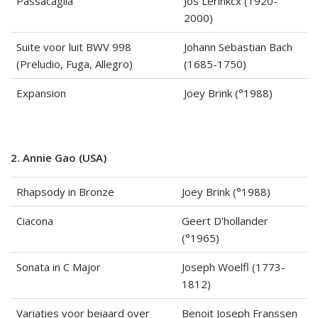
Passacaglia
Jos Lerinkcx (1920-
2000)
Suite voor luit BWV 998
Johann Sebastian Bach
(Preludio, Fuga, Allegro)
(1685-1750)
Expansion
Joey Brink (°1988)
2. Annie Gao (USA)
Rhapsody in Bronze
Joey Brink (°1988)
Ciacona
Geert D'hollander
(°1965)
Sonata in C Major
Joseph Woelfl (1773-
1812)
Variaties voor beiaard over
Benoit Joseph Franssen