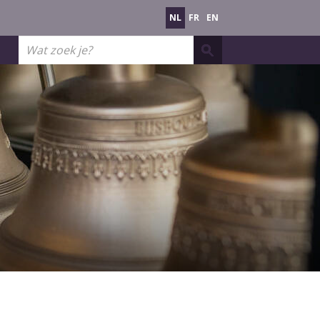
NL
FR
EN
Wat
zoek
je?