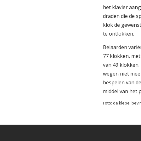
het klavier aan
draden die de s
klok de gewenst
te ontlokken.
Beiaarden varië
77 klokken, me
van 49 klokken.
wegen niet meer
bespelen van de
middel van het p
Foto: de klepel bevin