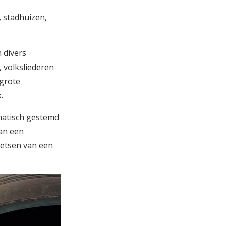
 stadhuizen,
 divers
, volksliederen
 grote
.
omatisch gestemd
van een
oetsen van een