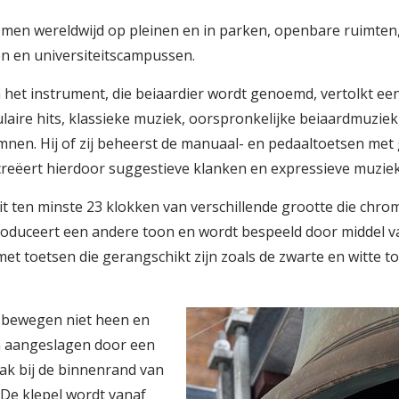
 men wereldwijd op pleinen en in parken, openbare ruimten,
en en universiteitscampussen.
 het instrument, die beiaardier wordt genoemd, vertolkt een
laire hits, klassieke muziek, oorspronkelijke beiaardmuziek
mnen. Hij of zij beheerst de manuaal- en pedaaltoetsen met
creëert hierdoor suggestieve klanken en expressieve muziek
it ten minste 23 klokken van verschillende grootte die chr
 produceert een andere toon en wordt bespeeld door middel 
met toetsen die gerangschikt zijn zoals de zwarte en witte t
 bewegen niet heen en
n aangeslagen door een
vlak bij de binnenrand van
 De klepel wordt vanaf