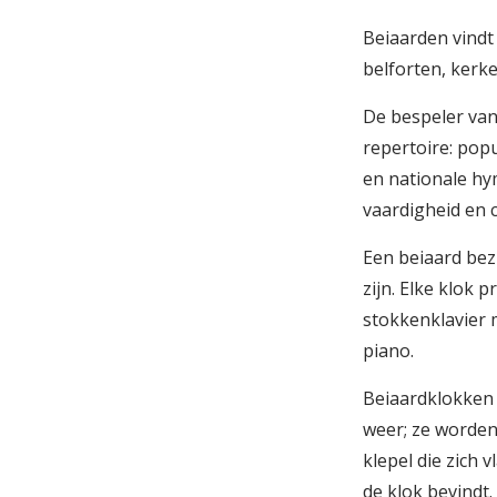
Beiaarden vindt
belforten, kerk
De bespeler van
repertoire: popu
en nationale hy
vaardigheid en 
Een beiaard bez
zijn. Elke klok
stokkenklavier 
piano.
Beiaardklokken
weer; ze worde
klepel die zich 
de klok bevindt.