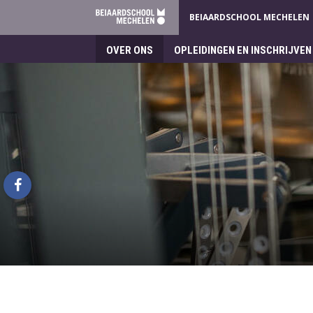
BEIAARDSCHOOL MECHELEN
OVER ONS
OPLEIDINGEN EN INSCHRIJVEN
Beiaardschool
Mechelen
facebook