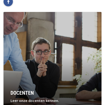
facebook
In
de
kijker
DOCENTEN
Leer onze docenten kennen.