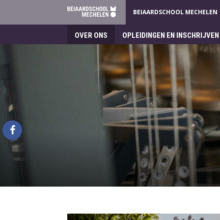
BEIAARDSCHOOL MECHELEN
OVER ONS
OPLEIDINGEN EN INSCHRIJVEN
Beiaardschool
Mechelen
facebook