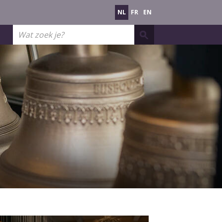
NL
FR
EN
Wat
zoek
je?