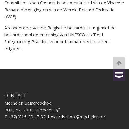
Committee. Koen Cosaert is ook bestuurslid van de Vlaamse
Beiaard Vereniging en van de Wereld Beiaard Federatie
(WCF).
Als onderdeel van de Belgische beiaardcultuur geniet de
beiaardschool de erkenning van UNESCO als 'Best
Safeguarding Practice' voor het immaterieel cultureel
erfgoed.
CONTACT
Mechelen Beiaardschool
Bruul 52, 2800 Mechelen
T
+32(0)15 20 47 92
,
beiaardschool@mechelen.be