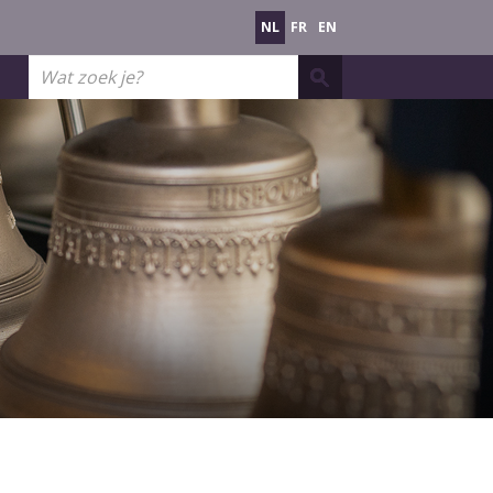
NL
FR
EN
Wat
zoek
je?