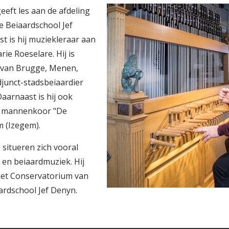
eeft les aan de afdeling
e Beiaardschool Jef
t is hij muziekleraar aan
rie Roeselare. Hij is
 van Brugge, Menen,
junct-stadsbeiaardier
aarnaast is hij ook
et mannenkoor "De
 (Izegem).
 situeren zich vooral
 en beiaardmuziek. Hij
het Conservatorium van
ardschool Jef Denyn.