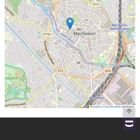
Leaflet
|
©
OpenStreetMap
contributors