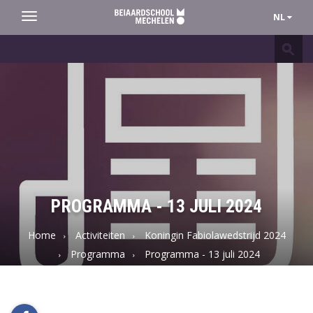
NL
Toggle
navigation
Beiaardschool
Mechelen
PROGRAMMA - 13 JULI 2024
Home
Activiteiten
Koningin Fabiolawedstrijd 2024
Programma
Programma - 13 juli 2024