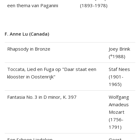
een thema van Paganini
(1893-1978)
F. Anne Lu (Canada)
Rhapsody in Bronze
Joey Brink
(°1988)
Toccata, Lied en Fuga op "Daar staat een
Staf Nees
klooster in Oostenrijk"
(1901-
1965)
Fantasia No. 3 in D minor, K. 397
Wolfgang
Amadeus
Mozart
(1756-
1791)
Een Schoon Liedeken
Geert