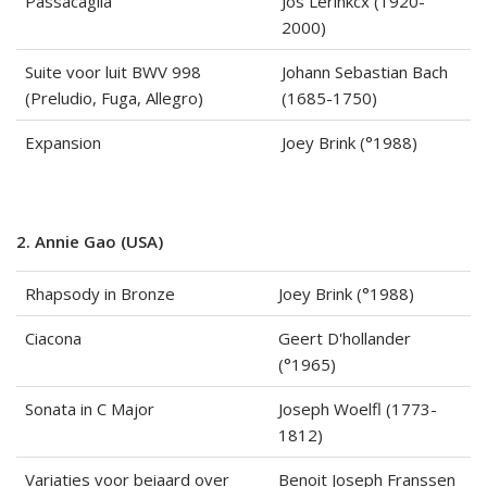
Passacaglia
Jos Lerinkcx (1920-
2000)
Suite voor luit BWV 998
Johann Sebastian Bach
(Preludio, Fuga, Allegro)
(1685-1750)
Expansion
Joey Brink (°1988)
2. Annie Gao (USA)
Rhapsody in Bronze
Joey Brink (°1988)
Ciacona
Geert D'hollander
(°1965)
Sonata in C Major
Joseph Woelfl (1773-
1812)
Variaties voor beiaard over
Benoit Joseph Franssen